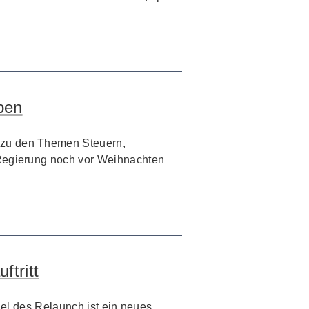
ben
 zu den Themen Steuern,
 Regierung noch vor Weihnachten
ftritt
iel des Relaunch ist ein neues