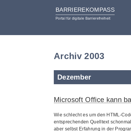
BARRIEREKOMPASS
Portal für digitale Barrierefreiheit
zum
zur
Inhalt
Hilfsnavigation
Archiv 2003
Dezember
Microsoft Office kann ba
Wie schlecht es um den HTML-Code, 
entsprechenden Quelltext schonmal 
aber selbst Erfahrung in der Progra