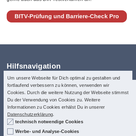
BITV-Prüfung und Barriere-Check Pro
Hilfsnavigation
Um unsere Webseite für Dich optimal zu gestalten und
Erklärung zur Barrierefreiheit
fortlaufend verbessern zu können, verwenden wir
Startseite
anatom5 perception marketing
Cookies. Durch die weitere Nutzung der Webseite stimmst
Kontakt
GmbH
Du der Verwendung von Cookies zu. Weitere
Impressum
Informationen zu Cookies erhälst Du in unserer
anatom5 ist seit vielen Jahren auf digitale
Münsterstraße 121
Datenschutz
Datenschutzerklärung
.
Barrierefreiheit spezialisiert. Dazu zählen
40476 Düsseldorf
Hilfe
technisch notwendige Cookies
unter anderem auch barrierefreie PDF-
Inhalt
Dokumente, die allerhöchste Anfoderungen
Internet:
https://www.anatom5.de
Werbe- und Analyse-Cookies
Fact-Box