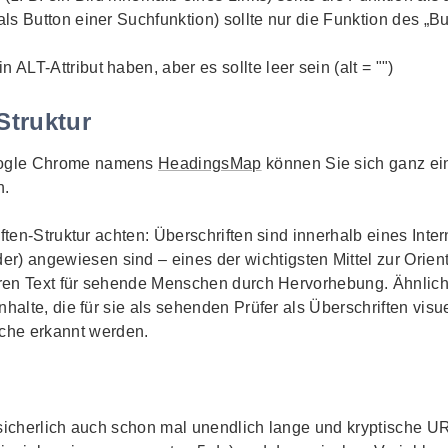
als Button einer Suchfunktion) sollte nur die Funktion des „
Bu
ALT-Attribut haben, aber es sollte leer sein (alt = "")
Struktur
ogle Chrome
namens
HeadingsMap
können Sie sich ganz einf
n.
ften-Struktur achten: Überschriften sind innerhalb eines Inter
der
) angewiesen sind – eines der wichtigsten Mittel zur Orien
eren Text für sehende Menschen durch Hervorhebung. Ähnlich f
nhalte, die für sie als sehenden Prüfer als Überschriften vis
lche erkannt werden.
 sicherlich auch schon mal unendlich lange und kryptische 