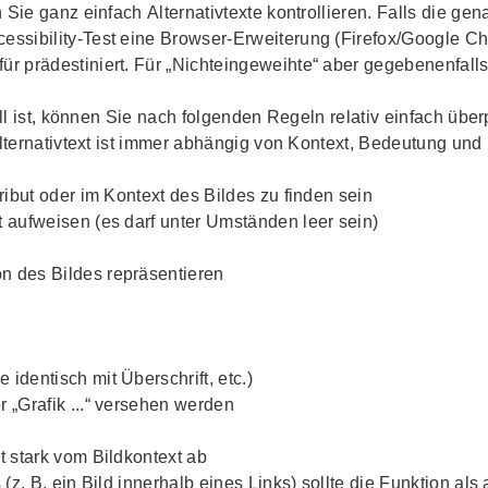
Sie ganz einfach Alternativtexte kontrollieren. Falls die gena
essibility
-Test eine Browser-Erweiterung (Firefox/Google Chr
für prädestiniert. Für „Nichteingeweihte“ aber gegebenenfall
oll ist, können Sie nach folgenden Regeln relativ einfach übe
Alternativtext ist immer abhängig von Kontext, Bedeutung und
tribut oder im Kontext des Bildes zu finden sein
t aufweisen (es darf unter Umständen leer sein)
on des Bildes repräsentieren
 identisch mit Überschrift, etc.)
er „Grafik ...“ versehen werden
t stark vom Bildkontext ab
 (z. B. ein Bild innerhalb eines Links) sollte die Funktion als