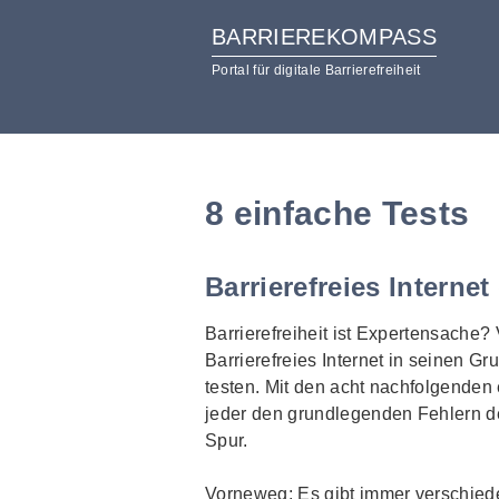
BARRIEREKOMPASS
Portal für digitale Barrierefreiheit
zum
zur
Inhalt
Hilfsnavigation
8 einfache Tests
Barrierefreies Internet
Barrierefreiheit ist Expertensache? 
Barrierefreies Internet in seinen G
testen. Mit den acht nachfolgenden
jeder den grundlegenden Fehlern der
Spur.
Vorneweg: Es gibt immer verschieden