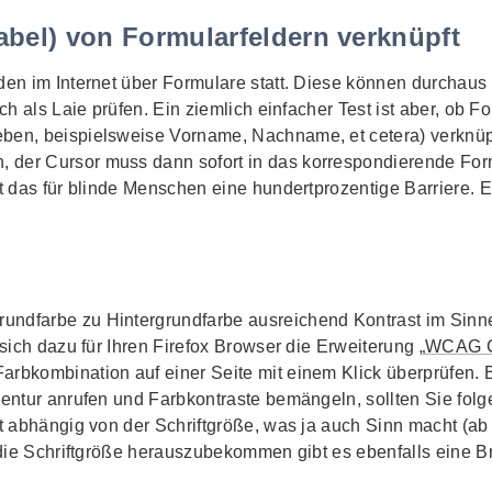
abel) von Formularfeldern verknüpft
nden im Internet über Formulare statt. Diese können durchau
ch als Laie prüfen. Ein ziemlich einfacher Test ist aber, ob Fo
ben, beispielsweise Vorname, Nachname, et cetera) verknüp
n, der Cursor muss dann sofort in das korrespondierende Form
st das für blinde Menschen eine hundertprozentige Barriere. 
undfarbe zu Hintergrundfarbe ausreichend Kontrast im Sinne
 sich dazu für Ihren Firefox Browser die Erweiterung „
WCAG C
arbkombination auf einer Seite mit einem Klick überprüfen. 
Agentur anrufen und Farbkontraste bemängeln, sollten Sie f
st abhängig von der Schriftgröße, was ja auch Sinn macht (ab 
Um die Schriftgröße herauszubekommen gibt es ebenfalls eine