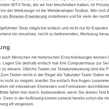
eisten BITV-Tests, die wir hier beschrieben haben, im Prinzip
ins der Werkzeuge ist die
Webdeveloper Toolbar
. Wer sich d
 als Browser-Erweiterung
installieren und für viele der na
fgeführten Tests möglichst einfach und nicht nur für Experten
s zumeist ein einzelnes, leicht zu bedienendes, Werkzeug hera
rung
rn auch Menschen mit motorischen Einschränkungen können 
 Legen Sie deshalb einfach mal ihre Computermaus zur Seite
 zu steuern. Übliche Tasten zur Tastatursteuerung sind die Pfe
 Zum Testen reicht in der Regel die Tabulator‐Taste: Dabei vo
 Um nicht zu mogeln, kneifen Sie einfach Ihre Augen zusam
 allem mit interaktiven Elementen und Formularen durchführen
uftritte fallen hier durch. Insbesondere, wenn Sie diesen Test
. Denn in der Auflösung kommt zumeist bereits schon die mo
nung oft vergessen.