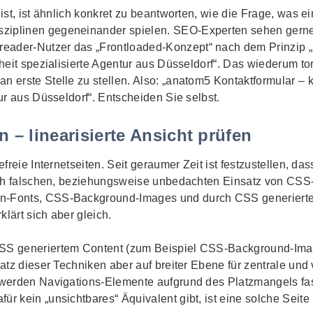
ist, ist ähnlich konkret zu beantworten, wie die Frage, was ein
ziplinen gegeneinander spielen. SEO-Experten sehen gerne
reader
-Nutzer das „
Frontloaded
-Konzept“ nach dem Prinzip 
eiheit spezialisierte Agentur aus Düsseldorf“. Das wiederum to
n erste Stelle zu stellen. Also: „anatom5 Kontaktformular – k
tur aus Düsseldorf“. Entscheiden Sie selbst.
n – linearisierte Ansicht prüfen
refreie Internetseiten. Seit geraumer Zeit ist festzustellen, 
durch falschen, beziehungsweise unbedachten Einsatz von CSS
on
-Fonts, CSS-
Background-Images
und durch CSS generierte
klärt sich aber gleich.
CSS generiertem Content (zum Beispiel CSS-
Background-Im
satz dieser Techniken aber auf breiter Ebene für zentrale und
h werden Navigations-Elemente aufgrund des Platzmangels fa
ür kein „unsichtbares“ Äquivalent gibt, ist eine solche Seit