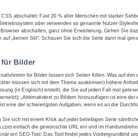
nn CSS abschaltet: Fast 20 % aller Menschen mit starker Seh
 Betriebssystem oder verwenden so genannte Nutzer-
Stylesh
-Browser abschalten, ganz ohne Erweiterung. Gehen Sie dazu
n auf „keinen Stil“. Schauen Sie sich die Seite dann mal gena
 für Bilder
ativtexten für Bilder lassen sich Seiten füllen. Was auf den ers
ckler müssen sich mit dem Thema auskennen) höhere Anford
ng (in Englisch) erstellt, die Sie auf jeden Fall mal gelesen
übersetzt): „Alternativtext zu Bildern hinzuzufügen ist eine d
s ist eine der schwierigsten Aufgaben, wenn es an die Durchfü
Sie sich mit einem Klick auf jeder beliebigen Seite sämtliche
es.com
einfach die gewünschte URL ein und im Handumdrehen 
ginär ein SEO-
Tool
. Das
Tool
findet jedes Vordergrundbild und t