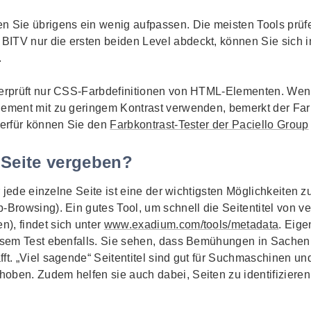
n Sie übrigens ein wenig aufpassen. Die meisten Tools prüfe
ITV nur die ersten beiden Level abdeckt, können Sie sich 
.
überprüft nur CSS-Farbdefinitionen von HTML-Elementen. Wen
lement mit zu geringem Kontrast verwenden, bemerkt der Farb
Hierfür können Sie den
Farbkontrast-Tester der Paciello Group
o Seite vergeben?
r jede einzelne Seite ist eine der wichtigsten Möglichkeiten zu
b‐Browsing
). Ein gutes
Tool
, um schnell die Seitentitel von
), findet sich unter
www.exadium.com/tools/metadata
. Eige
iesem Test ebenfalls. Sie sehen, dass Bemühungen in Sachen 
fft. „Viel sagende“ Seitentitel sind gut für Suchmaschinen u
oben. Zudem helfen sie auch dabei, Seiten zu identifiziere