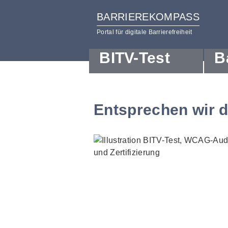
BARRIEREKOMPASS
Portal für digitale Barrierefreiheit
BITV-Test
B
zum
zur
Inhalt
Hilfsnavigation
Entsprechen wir 