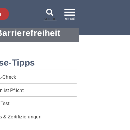
n
SUCHE
MENÜ
Barrierefreiheit
se-Tipps
k-Check
n ist Pflicht
-Test
s & Zertifizierungen