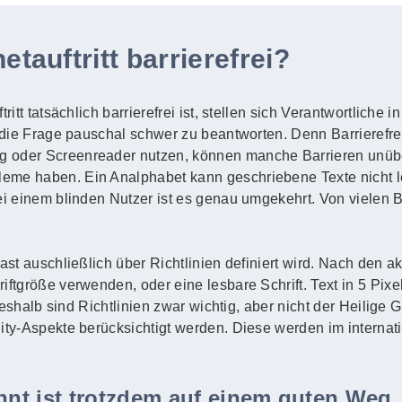
etauftritt barrierefrei?
ritt tatsächlich barrierefrei ist, stellen sich Verantwortliche
 die Frage pauschal schwer zu beantworten. Denn Barrierefreihe
g oder Screenreader nutzen, können manche Barrieren unüb
eme haben. Ein Analphabet kann geschriebene Texte nicht l
Bei einem blinden Nutzer ist es genau umgekehrt. Von vielen
fast auschließlich über Richtlinien definiert wird. Nach den 
ftgröße verwenden, oder eine lesbare Schrift. Text in 5 Pixel 
. Deshalb sind Richtlinien zwar wichtig, aber nicht der Heilige
lity-Aspekte berücksichtigt werden. Diese werden im intern
ennt ist trotzdem auf einem guten Weg