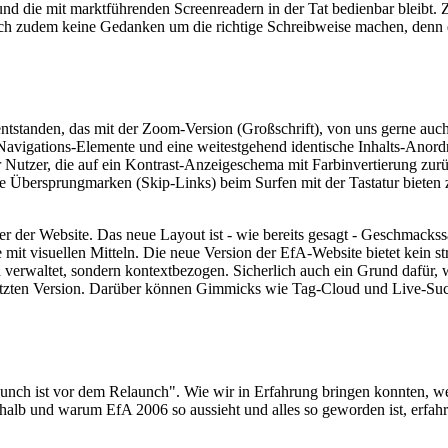
 und die mit marktführenden
Screenreadern
in der Tat bedienbar bleibt.
ich zudem keine Gedanken um die richtige Schreibweise machen, denn d
ntstanden, das mit der
Zoom
-Version (Großschrift), von uns gerne auc
Navigations-Elemente und eine weitestgehend identische Inhalts-Anordn
r Nutzer, die auf ein Kontrast-Anzeigeschema mit Farbinvertierung zur
are Übersprungmarken (
Skip-Links
) beim
Surfen
mit der Tastatur bieten
nter der Website. Das neue
Layout
ist - wie bereits gesagt - Geschmacks
 mit visuellen Mitteln. Die neue Version der EfA-
Website
bietet kein s
h verwaltet, sondern kontextbezogen. Sicherlich auch ein Grund dafür,
letzten Version. Darüber können
Gimmicks
wie
Tag-Cloud
und
Live
-Suc
aunch
ist vor dem
Relaunch
". Wie wir in Erfahrung bringen konnten, wer
halb und warum EfA 2006 so aussieht und alles so geworden ist, erfahr