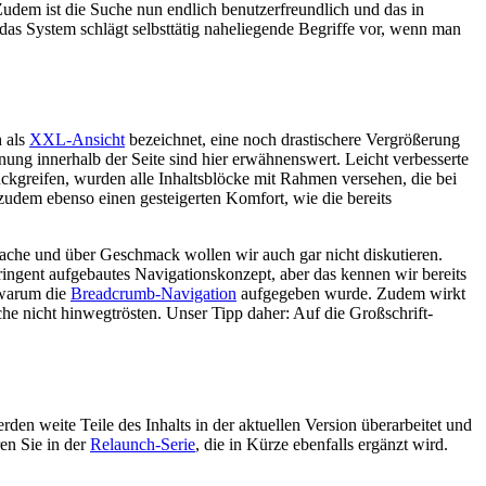
 Zudem ist die Suche nun endlich benutzerfreundlich und das in
as System schlägt selbsttätig naheliegende Begriffe vor, wenn man
h als
XXL-Ansicht
bezeichnet, eine noch drastischere Vergrößerung
ung innerhalb der Seite sind hier erwähnenswert. Leicht verbesserte
ückgreifen, wurden alle Inhaltsblöcke mit Rahmen versehen, die bei
 zudem ebenso einen gesteigerten Komfort, wie die bereits
sache und über Geschmack wollen wir auch gar nicht diskutieren.
tringent aufgebautes Navigationskonzept, aber das kennen wir bereits
 warum die
Breadcrumb
-Navigation
aufgegeben wurde. Zudem wirkt
he nicht hinwegtrösten. Unser Tipp daher: Auf die Großschrift-
den weite Teile des Inhalts in der aktuellen Version überarbeitet und
en Sie in der
Relaunch
-Serie
, die in Kürze ebenfalls ergänzt wird.