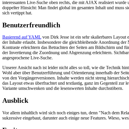
interessanten
Live
-Suche oben rechts, die mit AJAX realisiert wurde
doppelter Hinsicht: Man findet global im gesamten Inhalt und muss s
sich vertippt hat.
Benutzerfreundlich
Basierend auf YAML
von Dirk Jesse ist ein sehr skalierbares
Layout
e
der Inhalte erlaubt. Insbesondere die gleichbleibende Anordnung der 
Kontraste erleichtern das Betrachten der Seiten am Bildschirm und fü
der Invertierung die Zuordnung und Abgrenzung erleichtern. Sichtb
angesprochene
Live
-Suche.
Unserer Ansicht nach ist leider nicht alles so toll, wie die Technik hi
Wohl aber über Benutzerführung und Orientierung innerhalb der Seite
von den Vorgängerversionen. Inhalte werden nicht streng hierarchisc
das
Layout
etwas überfrachtet und textlastig, ganz im Gegenteil zur 
Variante umschwenken und die lesenswerten Inhalte durchstöbern.
Ausblick
Vor allem inhaltlich wird sich noch einiges tun, denn "Nach dem
Rel
sukzessive eingebaut, darunter auch einige neue
Features
. Wieso, wes