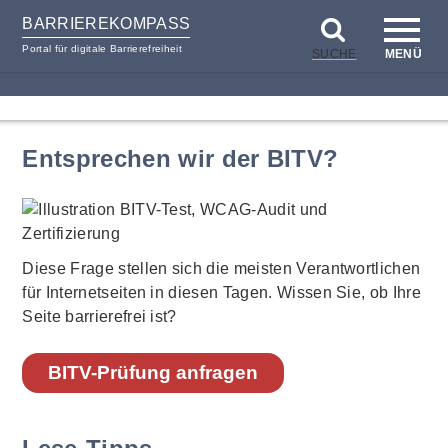
BARRIEREKOMPASS
Portal für digitale Barrierefreiheit
SUCHE
MENÜ
zum
zur
Inhalt
Hilfsnavigation
Entsprechen wir der BITV?
Diese Frage stellen sich die meisten Verantwortlichen
für Internetseiten in diesen Tagen. Wissen Sie, ob Ihre
Seite barrierefrei ist?
BITV-Prüfung anfragen