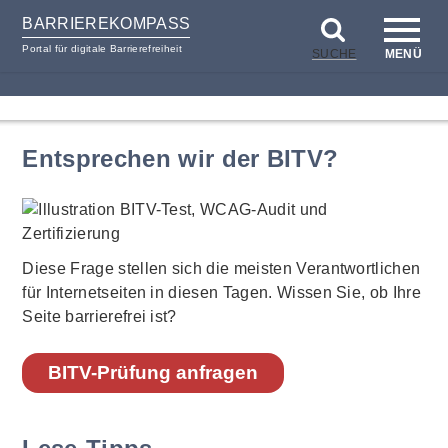
BARRIEREKOMPASS
Portal für digitale Barrierefreiheit
SUCHE
MENÜ
zum
zur
Inhalt
Hilfsnavigation
Entsprechen wir der BITV?
Diese Frage stellen sich die meisten Verantwortlichen
für Internetseiten in diesen Tagen. Wissen Sie, ob Ihre
Seite barrierefrei ist?
BITV-Prüfung anfragen