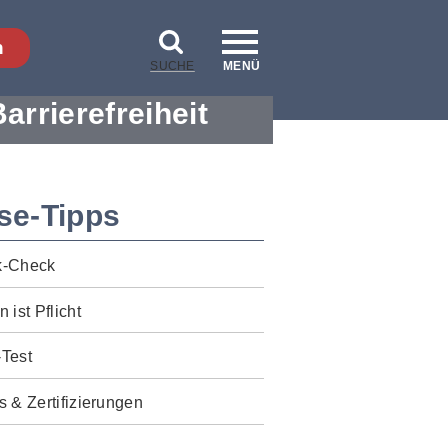
n
SUCHE
MENÜ
Barrierefreiheit
se-Tipps
k-Check
n ist Pflicht
-Test
s & Zertifizierungen