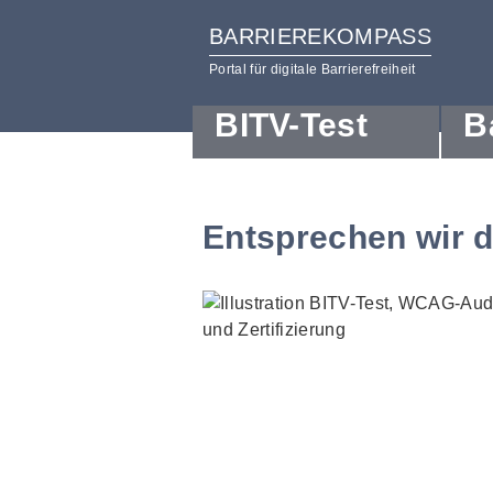
BARRIEREKOMPASS
Portal für digitale Barrierefreiheit
BITV-Test
B
zum
zur
Inhalt
Hilfsnavigation
Entsprechen wir 