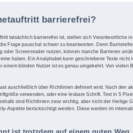
etauftritt barrierefrei?
ritt tatsächlich barrierefrei ist, stellen sich Verantwortliche
 die Frage pauschal schwer zu beantworten. Denn Barrierefreihe
g oder Screenreader nutzen, können manche Barrieren unüb
eme haben. Ein Analphabet kann geschriebene Texte nicht l
Bei einem blinden Nutzer ist es genau umgekehrt. Von vielen
fast auschließlich über Richtlinien definiert wird. Nach den 
ftgröße verwenden, oder eine lesbare Schrift. Text in 5 Pixel 
. Deshalb sind Richtlinien zwar wichtig, aber nicht der Heilige
lity-Aspekte berücksichtigt werden. Diese werden im intern
ennt ist trotzdem auf einem guten Weg