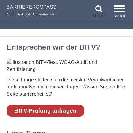
BARRIEREKOMPASS
Portal für digitale Barrierefreiheit
SUCHE
MENÜ
zum
zur
Inhalt
Hilfsnavigation
Entsprechen wir der BITV?
Diese Frage stellen sich die meisten Verantwortlichen
für Internetseiten in diesen Tagen. Wissen Sie, ob Ihre
Seite barrierefrei ist?
BITV-Prüfung anfragen