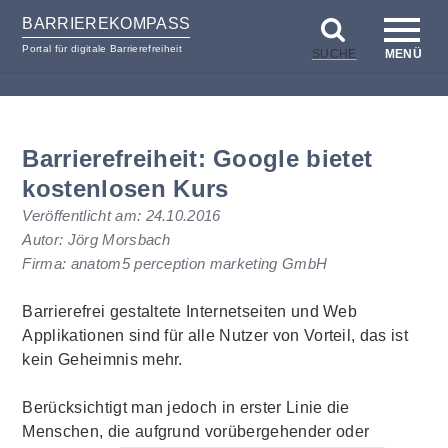
BARRIEREKOMPASS
Portal für digitale Barrierefreiheit
SUCHE
MENÜ
zum
zur
Inhalt
Hilfsnavigation
Barrierefreiheit: Google bietet
kostenlosen Kurs
Veröffentlicht am:
24.10.2016
Autor: Jörg Morsbach
Firma: anatom5 perception marketing GmbH
Barrierefrei gestaltete Internetseiten und Web
Applikationen sind für alle Nutzer von Vorteil, das ist
kein Geheimnis mehr.
Berücksichtigt man jedoch in erster Linie die
Menschen, die aufgrund vorübergehender oder