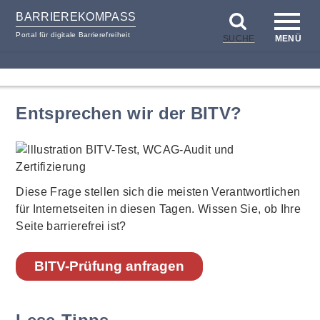
BARRIEREKOMPASS
Portal für digitale Barrierefreiheit
SUCHE
MENÜ
zum
zur
Inhalt
Hilfsnavigation
Entsprechen wir der BITV?
Diese Frage stellen sich die meisten Verantwortlichen
für Internetseiten in diesen Tagen. Wissen Sie, ob Ihre
Seite barrierefrei ist?
BITV-Prüfung anfragen