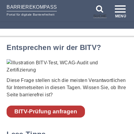
BARRIEREKOMPASS
Portal für digitale Barrierefreiheit
SUCHE
MENÜ
zum
zur
Inhalt
Hilfsnavigation
Entsprechen wir der BITV?
Diese Frage stellen sich die meisten Verantwortlichen
für Internetseiten in diesen Tagen. Wissen Sie, ob Ihre
Seite barrierefrei ist?
BITV-Prüfung anfragen