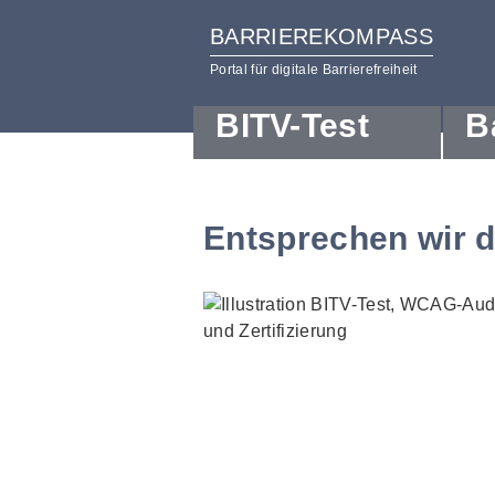
BARRIEREKOMPASS
Portal für digitale Barrierefreiheit
BITV-Test
B
zum
zur
Inhalt
Hilfsnavigation
Entsprechen wir 