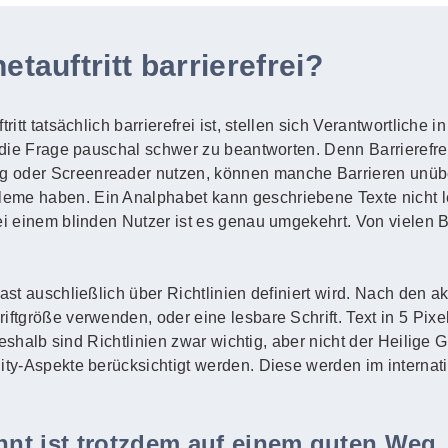
etauftritt barrierefrei?
ritt tatsächlich barrierefrei ist, stellen sich Verantwortliche
 die Frage pauschal schwer zu beantworten. Denn Barrierefreihe
g oder Screenreader nutzen, können manche Barrieren unüb
eme haben. Ein Analphabet kann geschriebene Texte nicht l
Bei einem blinden Nutzer ist es genau umgekehrt. Von vielen
fast auschließlich über Richtlinien definiert wird. Nach den 
ftgröße verwenden, oder eine lesbare Schrift. Text in 5 Pixel 
. Deshalb sind Richtlinien zwar wichtig, aber nicht der Heilige
lity-Aspekte berücksichtigt werden. Diese werden im intern
ennt ist trotzdem auf einem guten Weg