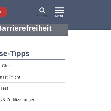
n
SUCHE
MENÜ
Barrierefreiheit
se-Tipps
k-Check
n ist Pflicht
-Test
s & Zertifizierungen