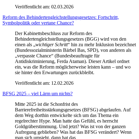
Veröffentlicht am:
02.03.2026
Reform des Behindertengleichstellungsgesetzes: Fortschritt,
Symbolpolitik oder vertane Chance?
Der Kabinettsbeschluss zur Reform des
Behindertengleichstellungsgesetzes (BGG) wird von den
einen als „
wichtiger Schritt
“ hin zu mehr Inklusion bezeichnet
(Bundessozialministerin Bärbel Bas, SPD), von anderen als
„verpasste Chance“ (Bundesbeauftragte für
Antidiskriminierung, Ferda Ataman). Dieser Artikel ordnet
ein, was die Reform möglicherweise leisten kann – und wo
sie hinter den Erwartungen zurückbleibt.
Veröffentlicht am:
12.02.2026
BFSG 2025 – viel Lärm um nichts?
Mitte 2025 ist die Schonfrist des
Barrierefreiheitsstärkungsgesetzes (BFSG) abgelaufen. Auf
dem Weg dorthin entwickelte sich um das Thema ein
regelrechter Hype. Man hatte das Gefühl, es herrscht
Goldgräberstimmung. Und jetzt? Was ist von der ganzen
Aufregung geblieben? Was hat das BFSG verändert? Wenn
man sich umsieht, dann hat das