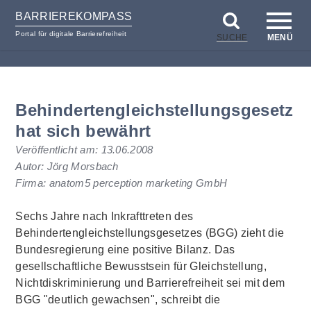
BARRIEREKOMPASS
Portal für digitale Barrierefreiheit
SUCHE
MENÜ
zum
zur
Inhalt
Hilfsnavigation
Behindertengleichstellungsgesetz
hat sich bewährt
Veröffentlicht am:
13.06.2008
Autor: Jörg Morsbach
Firma: anatom5 perception marketing GmbH
Sechs Jahre nach Inkrafttreten des
Behindertengleichstellungsgesetzes (BGG) zieht die
Bundesregierung eine positive Bilanz. Das
gesellschaftliche Bewusstsein für Gleichstellung,
Nichtdiskriminierung und Barrierefreiheit sei mit dem
BGG "deutlich gewachsen", schreibt die