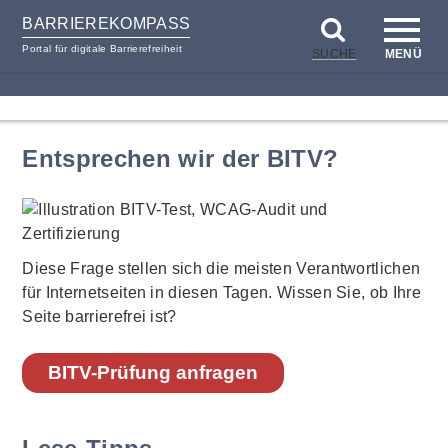
BARRIEREKOMPASS
Portal für digitale Barrierefreiheit
SUCHE
MENÜ
zum
zur
Inhalt
Hilfsnavigation
Entsprechen wir der BITV?
Diese Frage stellen sich die meisten Verantwortlichen
für Internetseiten in diesen Tagen. Wissen Sie, ob Ihre
Seite barrierefrei ist?
BITV-Prüfung anfragen