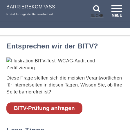
BARRIEREKOMPASS
Portal für digitale Barrierefreiheit
SUCHE
MENÜ
zum
zur
Inhalt
Hilfsnavigation
Entsprechen wir der BITV?
Diese Frage stellen sich die meisten Verantwortlichen
für Internetseiten in diesen Tagen. Wissen Sie, ob Ihre
Seite barrierefrei ist?
BITV-Prüfung anfragen