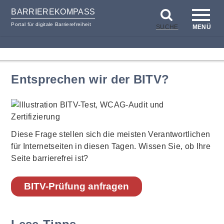
BARRIEREKOMPASS
Portal für digitale Barrierefreiheit
SUCHE
MENÜ
zum
zur
Inhalt
Hilfsnavigation
Entsprechen wir der BITV?
Diese Frage stellen sich die meisten Verantwortlichen
für Internetseiten in diesen Tagen. Wissen Sie, ob Ihre
Seite barrierefrei ist?
BITV-Prüfung anfragen