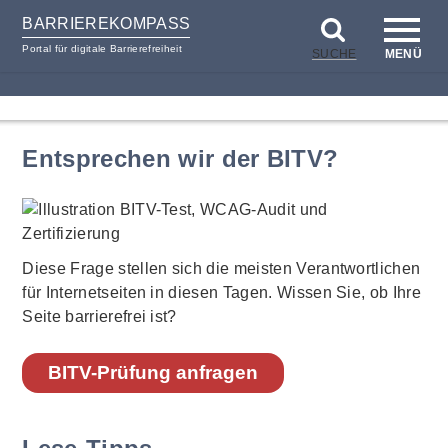
BARRIEREKOMPASS
Portal für digitale Barrierefreiheit
SUCHE
MENÜ
zum
zur
Inhalt
Hilfsnavigation
Entsprechen wir der BITV?
Diese Frage stellen sich die meisten Verantwortlichen
für Internetseiten in diesen Tagen. Wissen Sie, ob Ihre
Seite barrierefrei ist?
BITV-Prüfung anfragen