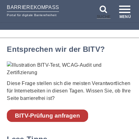
BARRIEREKOMPASS
Portal für digitale Barrierefreiheit
SUCHE
MENÜ
zum
zur
Inhalt
Hilfsnavigation
Entsprechen wir der BITV?
Diese Frage stellen sich die meisten Verantwortlichen
für Internetseiten in diesen Tagen. Wissen Sie, ob Ihre
Seite barrierefrei ist?
BITV-Prüfung anfragen