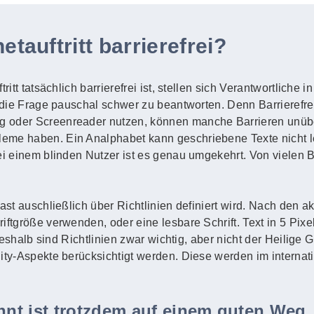
etauftritt barrierefrei?
ritt tatsächlich barrierefrei ist, stellen sich Verantwortliche
 die Frage pauschal schwer zu beantworten. Denn Barrierefreihe
g oder Screenreader nutzen, können manche Barrieren unüb
eme haben. Ein Analphabet kann geschriebene Texte nicht l
Bei einem blinden Nutzer ist es genau umgekehrt. Von vielen
fast auschließlich über Richtlinien definiert wird. Nach den 
ftgröße verwenden, oder eine lesbare Schrift. Text in 5 Pixel 
. Deshalb sind Richtlinien zwar wichtig, aber nicht der Heilige
lity-Aspekte berücksichtigt werden. Diese werden im intern
ennt ist trotzdem auf einem guten Weg