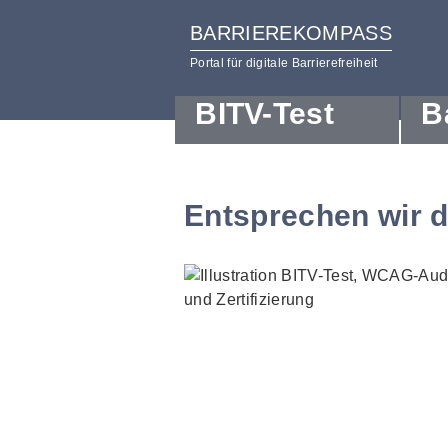
BARRIEREKOMPASS
Portal für digitale Barrierefreiheit
BITV-Test
B
zum
zur
Inhalt
Hilfsnavigation
Entsprechen wir 