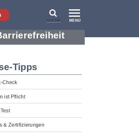
n
SUCHE
MENÜ
Barrierefreiheit
se-Tipps
k-Check
n ist Pflicht
-Test
s & Zertifizierungen