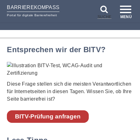
BARRIEREKOMPASS
Portal für digitale Barrierefreiheit
SUCHE
MENÜ
zum
zur
Inhalt
Hilfsnavigation
Entsprechen wir der BITV?
Diese Frage stellen sich die meisten Verantwortlichen
für Internetseiten in diesen Tagen. Wissen Sie, ob Ihre
Seite barrierefrei ist?
BITV-Prüfung anfragen