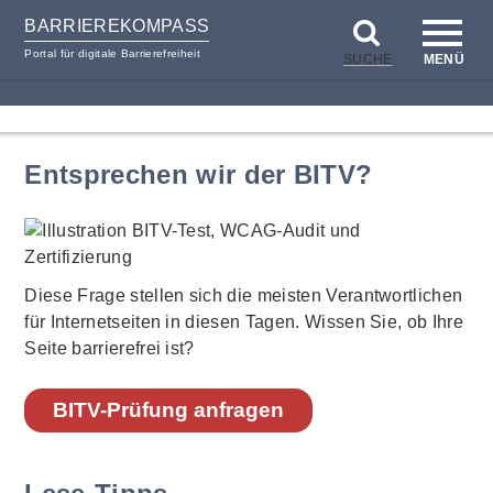
BARRIEREKOMPASS
Portal für digitale Barrierefreiheit
SUCHE
MENÜ
zum
zur
Inhalt
Hilfsnavigation
Entsprechen wir der BITV?
Diese Frage stellen sich die meisten Verantwortlichen
für Internetseiten in diesen Tagen. Wissen Sie, ob Ihre
Seite barrierefrei ist?
BITV-Prüfung anfragen