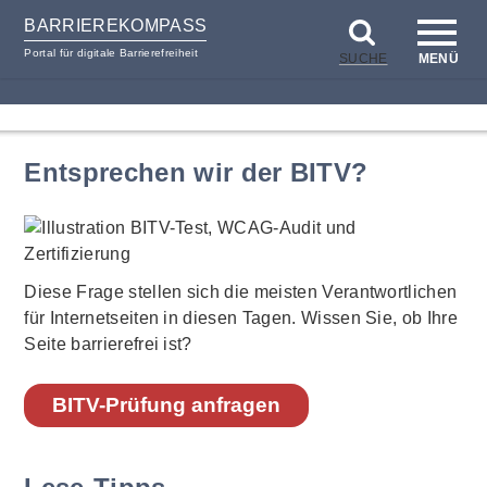
BARRIEREKOMPASS
Portal für digitale Barrierefreiheit
SUCHE
MENÜ
zum
zur
Inhalt
Hilfsnavigation
Entsprechen wir der BITV?
Diese Frage stellen sich die meisten Verantwortlichen
für Internetseiten in diesen Tagen. Wissen Sie, ob Ihre
Seite barrierefrei ist?
BITV-Prüfung anfragen