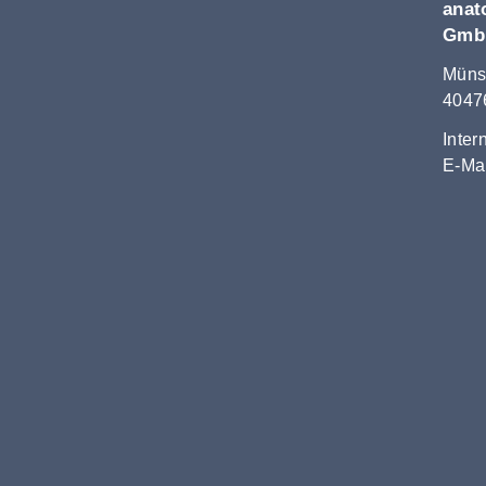
anat
Gmb
Müns
4047
Inter
E-Ma