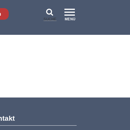
n
SUCHE
MENÜ
takt