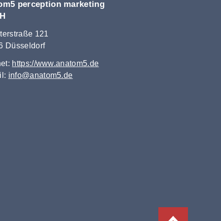
om5 perception marketing
H
terstraße 121
6 Düsseldorf
net:
https://www.anatom5.de
il:
info@anatom5.de