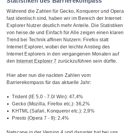
Statistiken des Barrierekompass
Während die Zahlen für Gecko,
Konqueror
und
Opera
fast identisch sind, haben wir im Bereich der Internet
Explorer
Nutzer deutlich mehr Anteile. Die Statistiken
von heise.de und Einfach für Alle zeigen einen klaren
Trend bei Technik affinen Nutzern:
Firefox
statt
Internet
Explorer
, wobei der leichte Anstieg des
Internet
Explorers
in den vergangenen Monaten auf
den
Internet
Explorer
7
zurückzuführen sein dürfte.
Hier aber nun die nackten Zahlen vom
Barrierekompass für das aktuelle Jahr:
Trident
(IE 5.0 - 7.0/ Win): 47,4%
Gecko (Mozilla,
Firefox
etc.): 36,2%
KHTML (Safari,
Konqueror
etc.): 2,9%
Presto (
Opera
7 - 9): 2,4%
Netscape
in der Version 4 und darunter hat bei uns