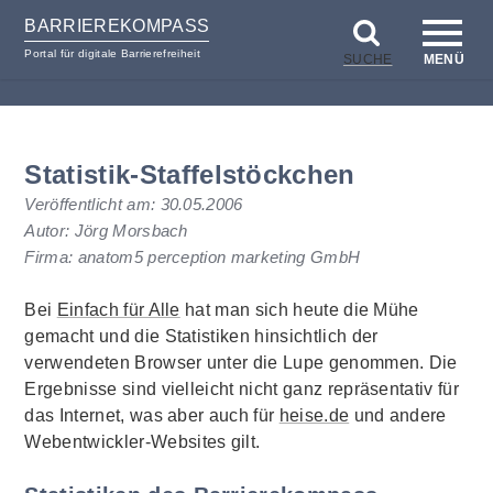
BARRIEREKOMPASS
Portal für digitale Barrierefreiheit
SUCHE
MENÜ
zum
zur
Inhalt
Hilfsnavigation
Statistik-Staffelstöckchen
Veröffentlicht am:
30.05.2006
Autor: Jörg Morsbach
Firma: anatom5 perception marketing GmbH
Bei
Einfach für Alle
hat man sich heute die Mühe
gemacht und die Statistiken hinsichtlich der
verwendeten
Browser
unter die Lupe genommen. Die
Ergebnisse sind vielleicht nicht ganz repräsentativ für
das Internet, was aber auch für
heise.de
und andere
Web
entwickler-
Websites
gilt.