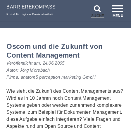
BARRIEREKOMPASS
Portal für digitale Barrierefreiheit
SUCHE
MENÜ
zum
zur
Inhalt
Hilfsnavigation
Oscom und die Zukunft von
Content Management
Veröffentlicht am:
24.06.2005
Autor: Jörg Morsbach
Firma: anatom5 perception marketing GmbH
Wie sieht die Zukunft des
Content Managements
aus?
Wird es in 10 Jahren noch
Content Management
Systeme
geben oder werden zunehmend komplexere
Systeme, zum Beispiel für Dokumenten
Management
,
diese Aufgabe einfach integrieren? Viele Fragen und
Aspekte rund um
Open Source
und
Content