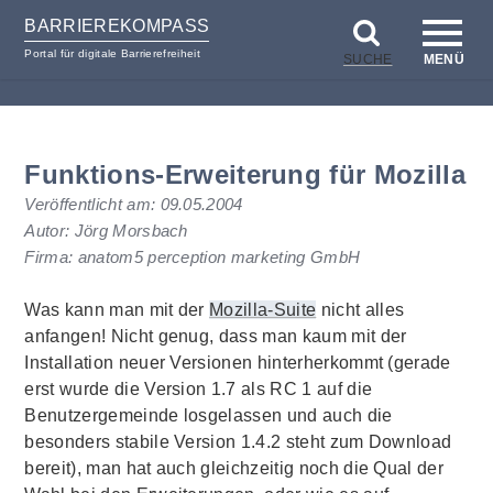
BARRIEREKOMPASS
Portal für digitale Barrierefreiheit
SUCHE
MENÜ
zum
zur
Inhalt
Hilfsnavigation
Funktions-Erweiterung für Mozilla
Veröffentlicht am:
09.05.2004
Autor: Jörg Morsbach
Firma: anatom5 perception marketing GmbH
Was kann man mit der
Mozilla-Suite
nicht alles
anfangen! Nicht genug, dass man kaum mit der
Installation neuer Versionen hinterherkommt (gerade
erst wurde die Version 1.7 als RC 1 auf die
Benutzergemeinde losgelassen und auch die
besonders stabile Version 1.4.2 steht zum Download
bereit), man hat auch gleichzeitig noch die Qual der