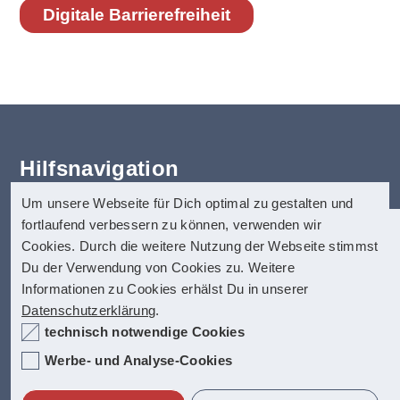
Digitale Barrierefreiheit
Hilfsnavigation
Um unsere Webseite für Dich optimal zu gestalten und
Erklärung zur Barrierefreiheit
fortlaufend verbessern zu können, verwenden wir
Startseite
anatom5 perception marketing
Cookies. Durch die weitere Nutzung der Webseite stimmst
Kontakt
GmbH
Du der Verwendung von Cookies zu. Weitere
Impressum
Informationen zu Cookies erhälst Du in unserer
anatom5 ist seit vielen Jahren auf digitale
Münsterstraße 121
Datenschutz
Datenschutzerklärung
.
Barrierefreiheit spezialisiert. Dazu zählen
40476 Düsseldorf
Hilfe
technisch notwendige Cookies
unter anderem auch barrierefreie PDF-
Inhalt
Dokumente, die allerhöchste Anfoderungen
Internet:
https://www.anatom5.de
Werbe- und Analyse-Cookies
Fact-Box
erfüllen.
E-Mail:
info@anatom5.de