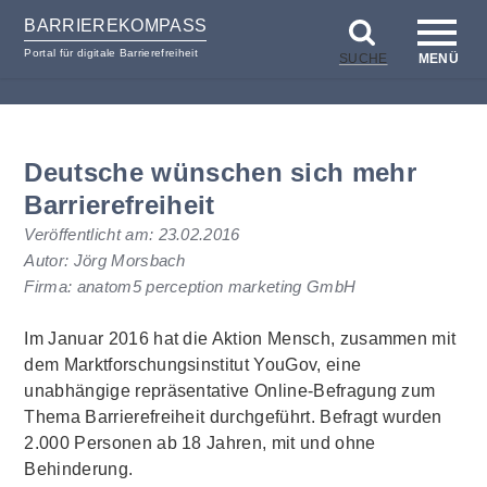
BARRIEREKOMPASS
Portal für digitale Barrierefreiheit
SUCHE
MENÜ
zum
zur
Inhalt
Hilfsnavigation
Deutsche wünschen sich mehr
Barrierefreiheit
Veröffentlicht am:
23.02.2016
Autor: Jörg Morsbach
Firma: anatom5 perception marketing GmbH
Im Januar 2016 hat die Aktion Mensch, zusammen mit
dem Marktforschungsinstitut YouGov, eine
unabhängige repräsentative Online-Befragung zum
Thema Barrierefreiheit durchgeführt. Befragt wurden
2.000 Personen ab 18 Jahren, mit und ohne
Behinderung.