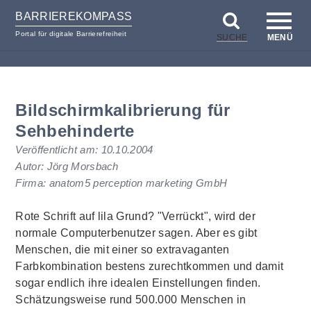
BARRIEREKOMPASS
Portal für digitale Barrierefreiheit
SUCHE
MENÜ
zum
zur
Inhalt
Hilfsnavigation
Bildschirmkalibrierung für
Sehbehinderte
Veröffentlicht am:
10.10.2004
Autor: Jörg Morsbach
Firma: anatom5 perception marketing GmbH
Rote Schrift auf lila Grund? "Verrückt", wird der
normale
Computer
benutzer sagen. Aber es gibt
Menschen, die mit einer so extravaganten
Farbkombination bestens zurechtkommen und damit
sogar endlich ihre idealen Einstellungen finden.
Schätzungsweise rund 500.000 Menschen in