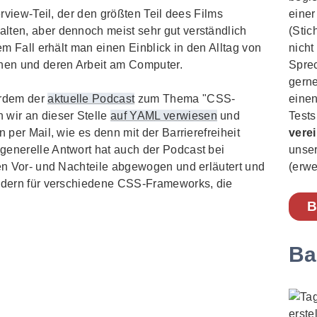
terview-Teil, der den größten Teil dees Films
einer
lten, aber dennoch meist sehr gut verständlich
(Stic
dem Fall erhält man einen Einblick in den Alltag von
nicht
hen und deren Arbeit am Computer.
Sprec
gerne
erdem der
aktuelle Podcast
zum Thema "CSS-
einen
n wir an dieser Stelle
auf YAML verwiesen
und
Tests
en per
Mail
, wie es denn mit der Barrierefreiheit
vere
generelle Antwort hat auch der Podcast bei
unse
den Vor- und Nachteile abgewogen und erläutert und
(erwe
ondern für verschiedene CSS-
Frameworks
, die
B
Ba