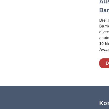
Au
Bar
Die i
Barri
diver
anato
10 N
Awar
D
Kon