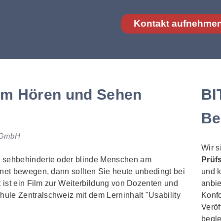
Kontakt aufnehme
zum Hören und Sehen
BI
Be
g GmbH
Wir s
k sehbehinderte oder blinde Menschen am
Prüf
rnet bewegen, dann sollten Sie heute unbedingt bei
und 
 ist ein Film zur Weiterbildung von Dozenten und
anbie
ule Zentralschweiz mit dem Lerninhalt "
Usability
Konfo
Veröf
begle