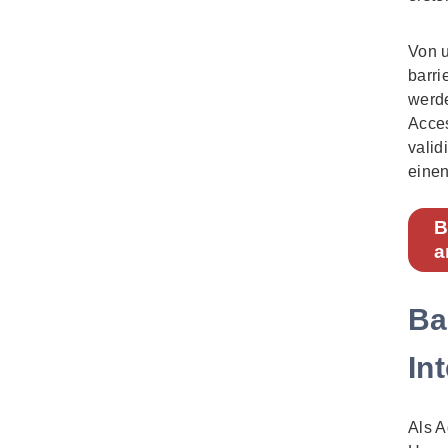
Von u
barri
werd
Acces
valid
einen
B
a
Ba
In
Als A