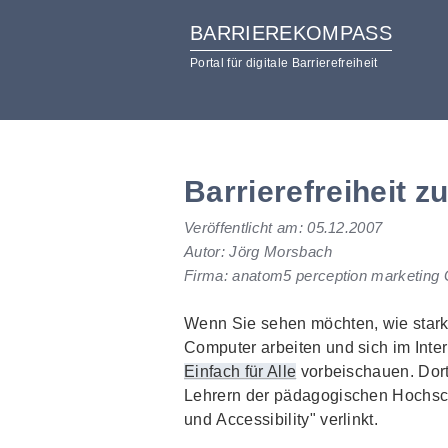
BARRIEREKOMPASS
Portal für digitale Barrierefreiheit
zum
zur
Inhalt
Hilfsnavigation
Barrierefreiheit 
Veröffentlicht am:
05.12.2007
Autor: Jörg Morsbach
Firma: anatom5 perception marketin
Wenn Sie sehen möchten, wie star
Computer arbeiten und sich im Inte
Einfach für Alle
vorbeischauen. Dort
Lehrern der pädagogischen Hochsch
und
Accessibility
" verlinkt.