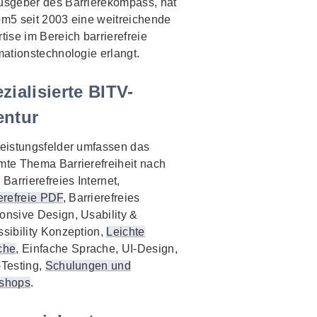
usgeber des Barrierekompass, hat
m5 seit 2003 eine weitreichende
tise im Bereich barrierefreie
mationstechnologie erlangt.
zialisierte BITV-
entur
eistungsfelder umfassen das
te Thema Barrierefreiheit nach
 Barrierefreies Internet,
erefreie PDF
, Barrierefreies
nsive Design, Usability &
sibility Konzeption,
Leichte
che
, Einfache Sprache, UI-Design,
Testing,
Schulungen und
shops
.