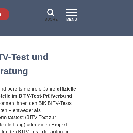
n
SUCHE
MENÜ
TV-Test und
ratung
ind bereits mehrere Jahre
offizielle
stelle im BITV-Test-Prüfverbund
können Ihnen den BIK BITV-Tests
ten – entweder als
rmitätstest (BITV-Test zur
fentlichung) oder einen Projekt
itenden BITV-Test, der aufgrund