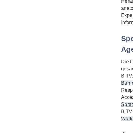
Hera
anato
Exper
Infor
Spe
Ag
Die L
gesam
BITV:
Barri
Respo
Acces
Spra
BITV-
Work