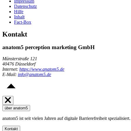
Impressum
Datenschutz
Hilfe
Inhalt
Fact-Box
Kontakt
anatom5 perception marketing GmbH
Münsterstraße 121
40476 Düsseldorf
Internet:
https://www.anatom5.de
E-Mail:
info@anatom5.de
über anatom5
anatom5 ist seit vielen Jahren auf digitale Barrierefreiheit spezialis
Kontakt