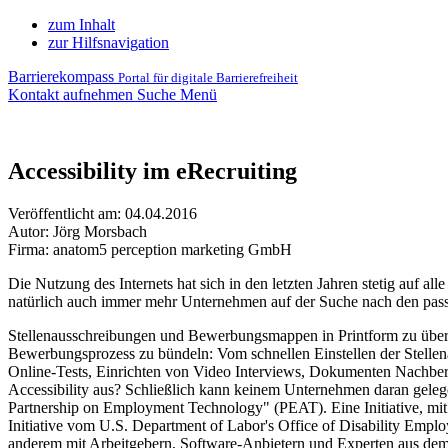
zum Inhalt
zur Hilfsnavigation
Barrierekompass
Portal für digitale Barrierefreiheit
Kontakt aufnehmen
Suche
Menü
Accessibility im eRecruiting
Veröffentlicht am:
04.04.2016
Autor: Jörg Morsbach
Firma: anatom5 perception marketing GmbH
Die Nutzung des Internets hat sich in den letzten Jahren stetig auf 
natürlich auch immer mehr Unternehmen auf der Suche nach den pass
Stellenausschreibungen und Bewerbungsmappen in Printform zu übermit
Bewerbungsprozess zu bündeln: Vom schnellen Einstellen der Stellen
Online-Tests, Einrichten von Video Interviews, Dokumenten Nachberei
Accessibility aus? Schließlich kann keinem Unternehmen daran gelege
Partnership on Employment Technology" (PEAT). Eine Initiative, mit
Initiative vom U.S. Department of Labor's Office of Disability Employ
anderem mit Arbeitgebern, Software-Anbietern und Experten aus dem 