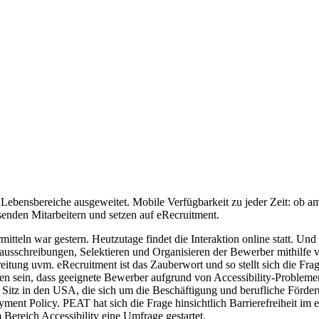
alle Lebensbereiche ausgeweitet. Mobile Verfügbarkeit zu jeder Zeit: o
enden Mitarbeitern und setzen auf eRecruitment.
teln war gestern. Heutzutage findet die Interaktion online statt. Und
ausschreibungen, Selektieren und Organisieren der Bewerber mithilfe 
tung uvm. eRecruitment ist das Zauberwort und so stellt sich die Frag
n sein, dass geeignete Bewerber aufgrund von Accessibility-Problemen d
 Sitz in den USA, die sich um die Beschäftigung und berufliche Förd
ment Policy. PEAT hat sich die Frage hinsichtlich Barrierefreiheit im 
Bereich Accessibility eine Umfrage gestartet.