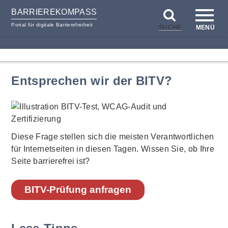
BARRIEREKOMPASS
Portal für digitale Barrierefreiheit
SUCHE
MENÜ
zum
zur
Inhalt
Hilfsnavigation
Entsprechen wir der BITV?
Diese Frage stellen sich die meisten Verantwortlichen
für Internetseiten in diesen Tagen. Wissen Sie, ob Ihre
Seite barrierefrei ist?
BITV-Prüfung anfragen