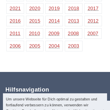
2021
2020
2019
2018
2017
2016
2015
2014
2013
2012
2011
2010
2009
2008
2007
2006
2005
2004
2003
Hilfsnavigation
Um unsere Webseite für Dich optimal zu gestalten und
Erklärung zur Barrierefreiheit
fortlaufend verbessern zu können, verwenden wir
Startseite
anatom5 perception marketing