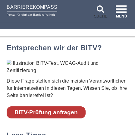
BARRIEREKOMPASS
Portal für digitale Barrierefreiheit
SUCHE
MENÜ
zum
zur
Inhalt
Hilfsnavigation
Entsprechen wir der BITV?
Diese Frage stellen sich die meisten Verantwortlichen
für Internetseiten in diesen Tagen. Wissen Sie, ob Ihre
Seite barrierefrei ist?
BITV-Prüfung anfragen