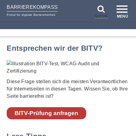
BARRIEREKOMPASS
Portal für digitale Barrierefreiheit
SUCHE
MENÜ
zum
zur
Inhalt
Hilfsnavigation
Entsprechen wir der BITV?
Diese Frage stellen sich die meisten Verantwortlichen
für Internetseiten in diesen Tagen. Wissen Sie, ob Ihre
Seite barrierefrei ist?
BITV-Prüfung anfragen