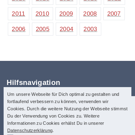
2011
2010
2009
2008
2007
2006
2005
2004
2003
Hilfsnavigation
Um unsere Webseite für Dich optimal zu gestalten und
Erklärung zur Barrierefreiheit
fortlaufend verbessern zu können, verwenden wir
Startseite
anatom5 perception marketing
Cookies. Durch die weitere Nutzung der Webseite stimmst
Kontakt
GmbH
Du der Verwendung von Cookies zu. Weitere
Impressum
Informationen zu Cookies erhälst Du in unserer
anatom5 ist seit vielen Jahren auf digitale
Münsterstraße 121
Datenschutz
Datenschutzerklärung
.
Barrierefreiheit spezialisiert. Dazu zählen
40476 Düsseldorf
Hilfe