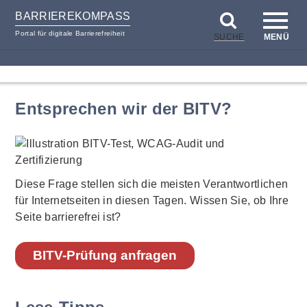
BARRIEREKOMPASS
Portal für digitale Barrierefreiheit
SUCHE
MENÜ
zum
zur
Inhalt
Hilfsnavigation
Entsprechen wir der BITV?
Diese Frage stellen sich die meisten Verantwortlichen
für Internetseiten in diesen Tagen. Wissen Sie, ob Ihre
Seite barrierefrei ist?
BITV-Prüfung anfragen