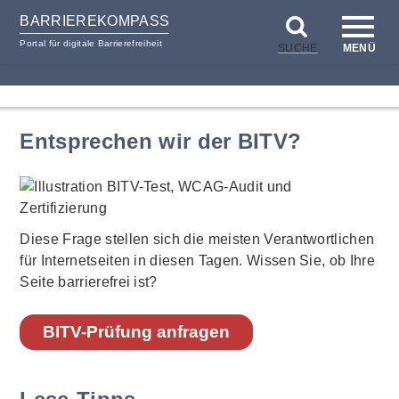
BARRIEREKOMPASS
Portal für digitale Barrierefreiheit
SUCHE
MENÜ
zum
zur
Inhalt
Hilfsnavigation
Entsprechen wir der BITV?
Diese Frage stellen sich die meisten Verantwortlichen
für Internetseiten in diesen Tagen. Wissen Sie, ob Ihre
Seite barrierefrei ist?
BITV-Prüfung anfragen