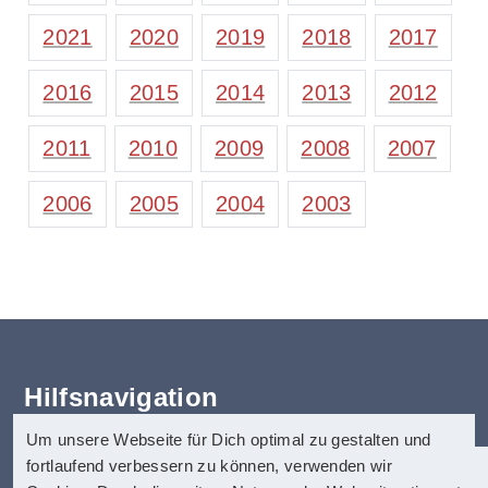
2021
2020
2019
2018
2017
2016
2015
2014
2013
2012
2011
2010
2009
2008
2007
2006
2005
2004
2003
Hilfsnavigation
Um unsere Webseite für Dich optimal zu gestalten und
Erklärung zur Barrierefreiheit
fortlaufend verbessern zu können, verwenden wir
Startseite
anatom5 perception marketing