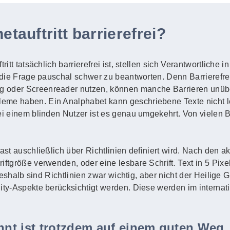
etauftritt barrierefrei?
ritt tatsächlich barrierefrei ist, stellen sich Verantwortliche
 die Frage pauschal schwer zu beantworten. Denn Barrierefreihe
g oder Screenreader nutzen, können manche Barrieren unüb
eme haben. Ein Analphabet kann geschriebene Texte nicht l
Bei einem blinden Nutzer ist es genau umgekehrt. Von vielen
fast auschließlich über Richtlinien definiert wird. Nach den 
ftgröße verwenden, oder eine lesbare Schrift. Text in 5 Pixel 
. Deshalb sind Richtlinien zwar wichtig, aber nicht der Heilige
lity-Aspekte berücksichtigt werden. Diese werden im intern
ennt ist trotzdem auf einem guten Weg