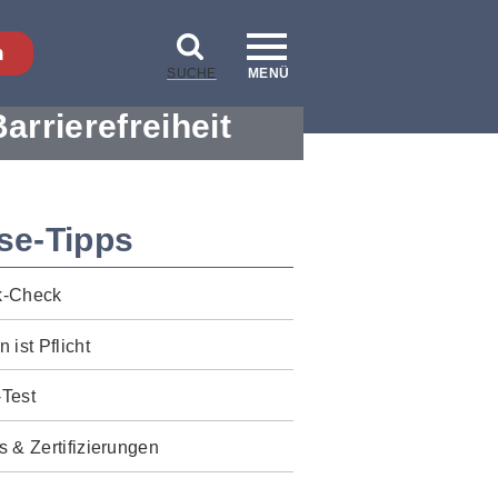
n
SUCHE
MENÜ
Barrierefreiheit
se-Tipps
k-Check
n ist Pflicht
-Test
s & Zertifizierungen