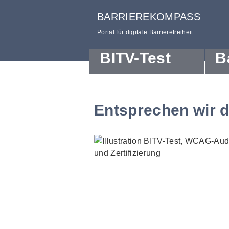
BARRIEREKOMPASS
Portal für digitale Barrierefreiheit
BITV-Test
B
zum
zur
Inhalt
Hilfsnavigation
Entsprechen wir 