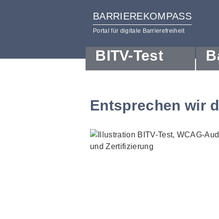
BARRIEREKOMPASS
Portal für digitale Barrierefreiheit
BITV-Test
B
zum
zur
Inhalt
Hilfsnavigation
Entsprechen wir 