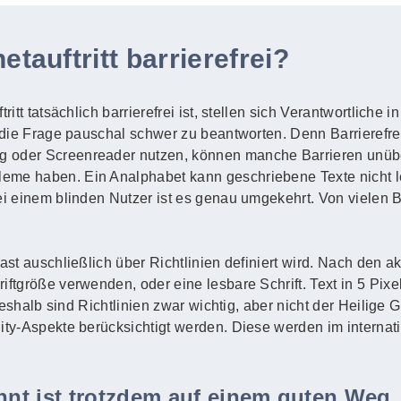
etauftritt barrierefrei?
ritt tatsächlich barrierefrei ist, stellen sich Verantwortliche
 die Frage pauschal schwer zu beantworten. Denn Barrierefreihe
g oder Screenreader nutzen, können manche Barrieren unüb
eme haben. Ein Analphabet kann geschriebene Texte nicht l
Bei einem blinden Nutzer ist es genau umgekehrt. Von vielen
fast auschließlich über Richtlinien definiert wird. Nach den 
ftgröße verwenden, oder eine lesbare Schrift. Text in 5 Pixel 
. Deshalb sind Richtlinien zwar wichtig, aber nicht der Heilige
lity-Aspekte berücksichtigt werden. Diese werden im intern
ennt ist trotzdem auf einem guten Weg