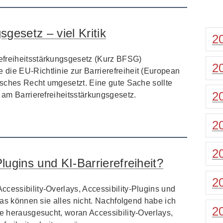
sgesetz – viel Kritik
2
efreiheitsstärkungsgesetz (Kurz BFSG)
2
die EU-Richtlinie zur Barrierefreiheit (European
utsches Recht umgesetzt. Eine gute Sache sollte
2
k am Barrierefreiheitsstärkungsgesetz.
2
2
ugins und KI-Barrierefreiheit?
2
cessibility-Overlays, Accessibility-Plugins und
 was können sie alles nicht. Nachfolgend habe ich
2
le herausgesucht, woran Accessibility-Overlays,