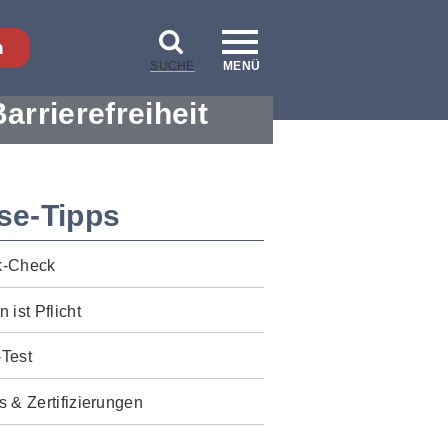
n
SUCHE
MENÜ
Barrierefreiheit
se-Tipps
k-Check
n ist Pflicht
-Test
s & Zertifizierungen