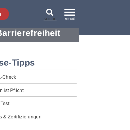
n
SUCHE
MENÜ
Barrierefreiheit
se-Tipps
k-Check
n ist Pflicht
-Test
s & Zertifizierungen