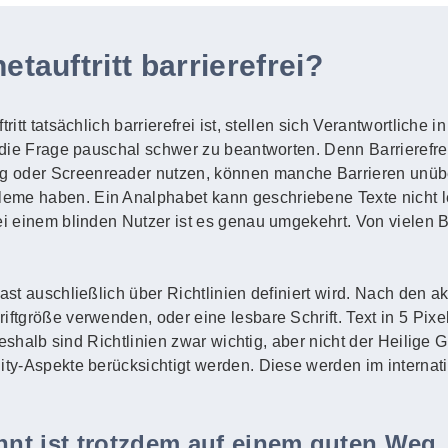
etauftritt barrierefrei?
ritt tatsächlich barrierefrei ist, stellen sich Verantwortliche
 die Frage pauschal schwer zu beantworten. Denn Barrierefreihe
g oder Screenreader nutzen, können manche Barrieren unüb
eme haben. Ein Analphabet kann geschriebene Texte nicht l
Bei einem blinden Nutzer ist es genau umgekehrt. Von vielen
fast auschließlich über Richtlinien definiert wird. Nach den 
ftgröße verwenden, oder eine lesbare Schrift. Text in 5 Pixel 
. Deshalb sind Richtlinien zwar wichtig, aber nicht der Heilige
lity-Aspekte berücksichtigt werden. Diese werden im intern
ennt ist trotzdem auf einem guten Weg