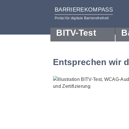
BARRIEREKOMPASS
Portal für digitale Barrierefreiheit
BITV-Test
B
zum
zur
Inhalt
Hilfsnavigation
Entsprechen wir 