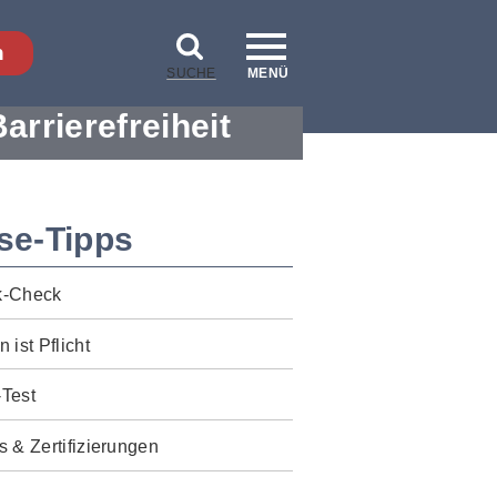
n
SUCHE
MENÜ
Barrierefreiheit
se-Tipps
k-Check
n ist Pflicht
-Test
s & Zertifizierungen