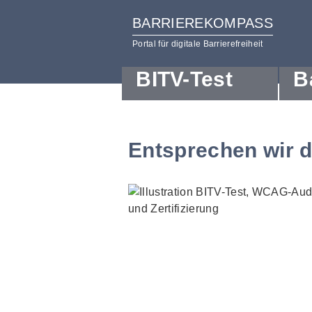
BARRIEREKOMPASS
Portal für digitale Barrierefreiheit
BITV-Test
B
zum
zur
Inhalt
Hilfsnavigation
Entsprechen wir 