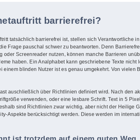
etauftritt barrierefrei?
ritt tatsächlich barrierefrei ist, stellen sich Verantwortliche
 die Frage pauschal schwer zu beantworten. Denn Barrierefreihe
g oder Screenreader nutzen, können manche Barrieren unüb
eme haben. Ein Analphabet kann geschriebene Texte nicht l
Bei einem blinden Nutzer ist es genau umgekehrt. Von vielen
fast auschließlich über Richtlinien definiert wird. Nach den 
ftgröße verwenden, oder eine lesbare Schrift. Text in 5 Pixel 
. Deshalb sind Richtlinien zwar wichtig, aber nicht der Heilige
lity-Aspekte berücksichtigt werden. Diese werden im intern
ennt ist trotzdem auf einem guten Weg