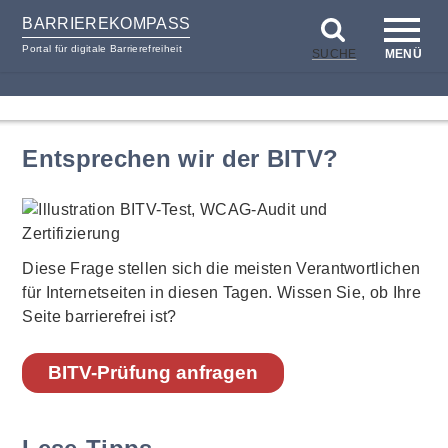
BARRIEREKOMPASS
Portal für digitale Barrierefreiheit
SUCHE
MENÜ
zum
zur
Inhalt
Hilfsnavigation
Entsprechen wir der BITV?
Diese Frage stellen sich die meisten Verantwortlichen
für Internetseiten in diesen Tagen. Wissen Sie, ob Ihre
Seite barrierefrei ist?
BITV-Prüfung anfragen