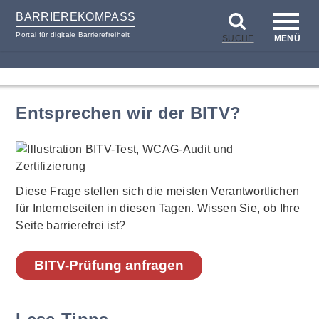
BARRIEREKOMPASS
Portal für digitale Barrierefreiheit
SUCHE
MENÜ
zum
zur
Inhalt
Hilfsnavigation
Entsprechen wir der BITV?
Diese Frage stellen sich die meisten Verantwortlichen
für Internetseiten in diesen Tagen. Wissen Sie, ob Ihre
Seite barrierefrei ist?
BITV-Prüfung anfragen