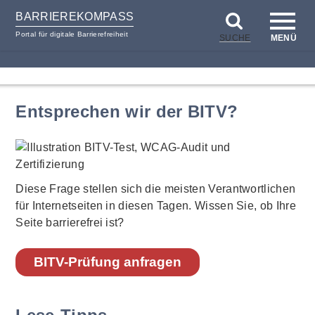
BARRIEREKOMPASS
Portal für digitale Barrierefreiheit
SUCHE
MENÜ
zum
zur
Inhalt
Hilfsnavigation
Entsprechen wir der BITV?
Diese Frage stellen sich die meisten Verantwortlichen
für Internetseiten in diesen Tagen. Wissen Sie, ob Ihre
Seite barrierefrei ist?
BITV-Prüfung anfragen