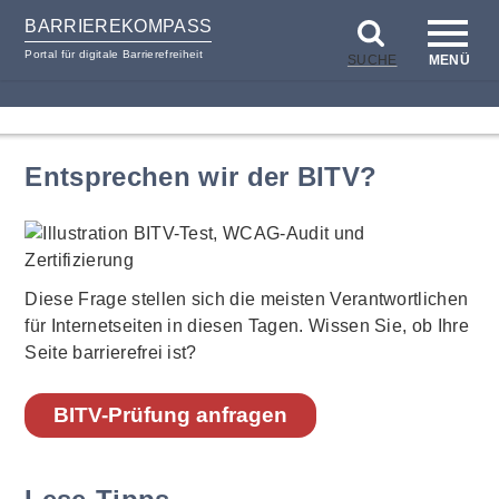
BARRIEREKOMPASS
Portal für digitale Barrierefreiheit
SUCHE
MENÜ
zum
zur
Inhalt
Hilfsnavigation
Entsprechen wir der BITV?
Diese Frage stellen sich die meisten Verantwortlichen
für Internetseiten in diesen Tagen. Wissen Sie, ob Ihre
Seite barrierefrei ist?
BITV-Prüfung anfragen