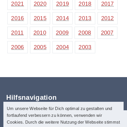
2021
2020
2019
2018
2017
2016
2015
2014
2013
2012
2011
2010
2009
2008
2007
2006
2005
2004
2003
Hilfsnavigation
Um unsere Webseite für Dich optimal zu gestalten und
Erklärung zur Barrierefreiheit
fortlaufend verbessern zu können, verwenden wir
Startseite
anatom5 perception marketing
Cookies. Durch die weitere Nutzung der Webseite stimmst
Kontakt