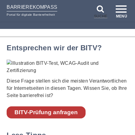
BARRIEREKOMPASS
Portal für digitale Barrierefreiheit
SUCHE
MENÜ
zum
zur
Inhalt
Hilfsnavigation
Entsprechen wir der BITV?
Diese Frage stellen sich die meisten Verantwortlichen
für Internetseiten in diesen Tagen. Wissen Sie, ob Ihre
Seite barrierefrei ist?
BITV-Prüfung anfragen