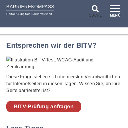
BARRIEREKOMPASS
Portal für digitale Barrierefreiheit
SUCHE
MENÜ
zum
zur
Inhalt
Hilfsnavigation
Entsprechen wir der BITV?
Diese Frage stellen sich die meisten Verantwortlichen
für Internetseiten in diesen Tagen. Wissen Sie, ob Ihre
Seite barrierefrei ist?
BITV-Prüfung anfragen