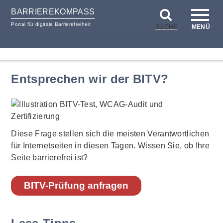
BARRIEREKOMPASS
Portal für digitale Barrierefreiheit
SUCHE
MENÜ
zum
zur
Inhalt
Hilfsnavigation
Entsprechen wir der BITV?
Diese Frage stellen sich die meisten Verantwortlichen
für Internetseiten in diesen Tagen. Wissen Sie, ob Ihre
Seite barrierefrei ist?
BITV-Prüfung anfragen