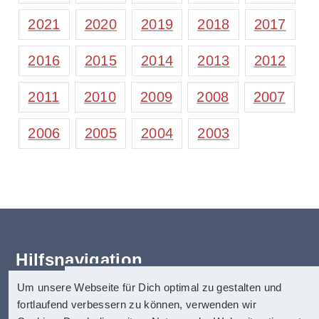
2021
2020
2019
2018
2017
2016
2015
2014
2013
2012
2011
2010
2009
2008
2007
2006
2005
2004
2003
Hilfsnavigation
Um unsere Webseite für Dich optimal zu gestalten und
anatom5 perception marketing
Erklärung zur Barrierefreiheit
fortlaufend verbessern zu können, verwenden wir
GmbH
Startseite