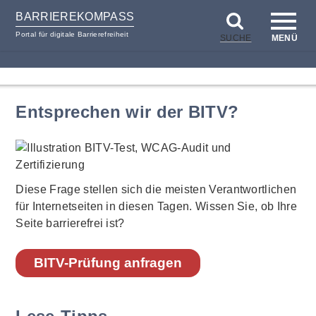
BARRIEREKOMPASS
Portal für digitale Barrierefreiheit
SUCHE
MENÜ
zum
zur
Inhalt
Hilfsnavigation
Entsprechen wir der BITV?
Diese Frage stellen sich die meisten Verantwortlichen
für Internetseiten in diesen Tagen. Wissen Sie, ob Ihre
Seite barrierefrei ist?
BITV-Prüfung anfragen