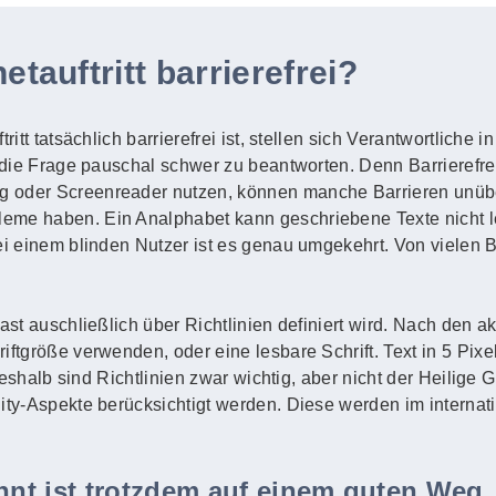
etauftritt barrierefrei?
ritt tatsächlich barrierefrei ist, stellen sich Verantwortliche
 die Frage pauschal schwer zu beantworten. Denn Barrierefreihe
g oder Screenreader nutzen, können manche Barrieren unüb
eme haben. Ein Analphabet kann geschriebene Texte nicht l
Bei einem blinden Nutzer ist es genau umgekehrt. Von vielen
fast auschließlich über Richtlinien definiert wird. Nach den 
ftgröße verwenden, oder eine lesbare Schrift. Text in 5 Pixel 
. Deshalb sind Richtlinien zwar wichtig, aber nicht der Heilige
lity-Aspekte berücksichtigt werden. Diese werden im intern
ennt ist trotzdem auf einem guten Weg