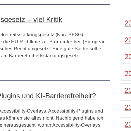
sgesetz – viel Kritik
2
efreiheitsstärkungsgesetz (Kurz BFSG)
2
die EU-Richtlinie zur Barrierefreiheit (European
utsches Recht umgesetzt. Eine gute Sache sollte
2
k am Barrierefreiheitsstärkungsgesetz.
2
2
ugins und KI-Barrierefreiheit?
2
cessibility-Overlays, Accessibility-Plugins und
 was können sie alles nicht. Nachfolgend habe ich
2
le herausgesucht, woran Accessibility-Overlays,