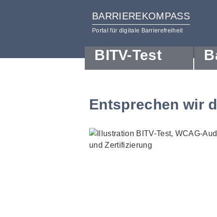
BARRIEREKOMPASS
Portal für digitale Barrierefreiheit
BITV-Test
B
zum
zur
Inhalt
Hilfsnavigation
Entsprechen wir 