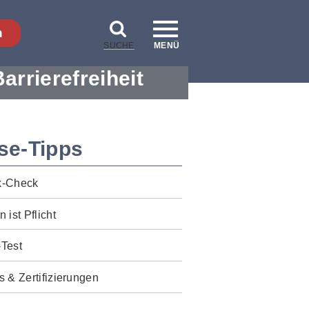
n
SUCHE
MENÜ
Barrierefreiheit
se-Tipps
k-Check
n ist Pflicht
-Test
s & Zertifizierungen